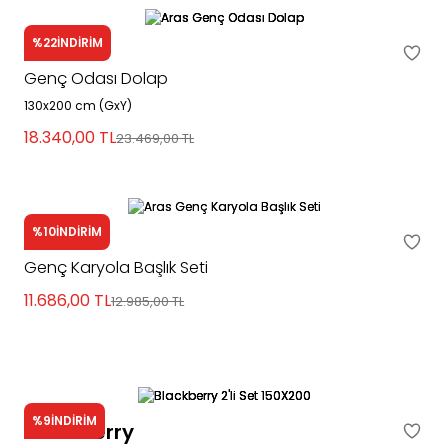
%22
İNDİRİM
Aras
Genç Odası Dolap
130x200 cm (GxY)
18.340,00
TL
23.469,00
TL
%10
İNDİRİM
Aras
Genç Karyola Başlık Seti
11.686,00
TL
12.985,00
TL
%9
İNDİRİM
Blackberry