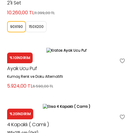
2'li Set
10.260,00
TL
11.399,00
TL
90X190
150X200
%10
İNDİRİM
Kratos
Ayak Ucu Puf
Kumaş Renk ve Doku Alternatifli
5.924,00
TL
6.590,00
TL
%20
İNDİRİM
Elisa
4 Kapaklı ( Camlı )
165x215 cm (GxY)