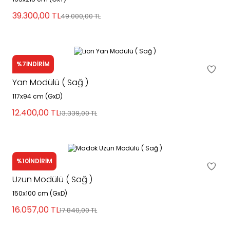
39.300,00
TL
49.000,00
TL
%7
İNDİRİM
Lion
Yan Modülü ( Sağ )
117x94 cm (GxD)
12.400,00
TL
13.339,00
TL
%10
İNDİRİM
Madok
Uzun Modülü ( Sağ )
150x100 cm (GxD)
16.057,00
TL
17.840,00
TL