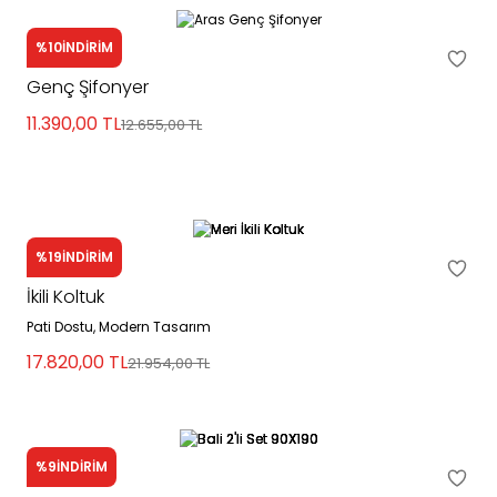
%10
İNDİRİM
Aras
Genç Şifonyer
11.390,00
TL
12.655,00
TL
%19
İNDİRİM
Meri
İkili Koltuk
Pati Dostu, Modern Tasarım
17.820,00
TL
21.954,00
TL
%9
İNDİRİM
Bali