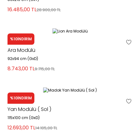
16.485,00
TL
28.900,00
TL
%10
İNDİRİM
Lion
Ara Modülü
92x94 cm (GxD)
8.743,00
TL
9.715,00
TL
%10
İNDİRİM
Madok
Yan Modülü ( Sol )
115x100 cm (GxD)
12.693,00
TL
14.105,00
TL