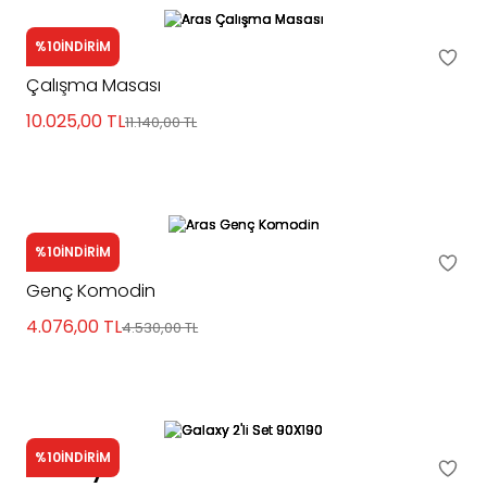
%10
İNDİRİM
Aras
Çalışma Masası
10.025,00
TL
11.140,00
TL
%10
İNDİRİM
Aras
Genç Komodin
4.076,00
TL
4.530,00
TL
%10
İNDİRİM
Galaxy