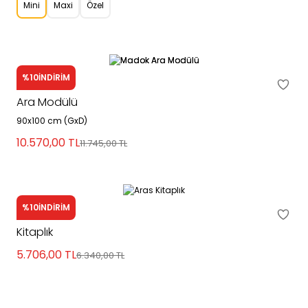
Mini
Maxi
Özel
%10
İNDİRİM
Madok
Ara Modülü
90x100 cm (GxD)
10.570,00
TL
11.745,00
TL
%10
İNDİRİM
Aras
Kitaplık
5.706,00
TL
6.340,00
TL