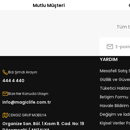
Mutlu Müşteri
Tüm tr
YARDIM
Mesafeli Satış
Bizi Şimdi Arayın:
Gizlilik ve Güve
444 4 440
Tüketici Hakları
Bize Her Konuda Ulaşın:
İletişim Formu
info@magiclife.com.tr
Havale Bildiri
Değişim ve İade
CENGİZ GRUP MOBİLYA
Kişisel Veriler Po
Organize San. Böl. 1.Kısım 8. Cad. No: 19