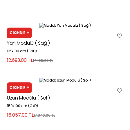
%10
İNDİRİM
Madok
Yan Modülü ( Sağ )
115x100 cm (GxD)
12.693,00
TL
14.105,00
TL
%10
İNDİRİM
Madok
Uzun Modülü ( Sol )
150x100 cm (GxD)
16.057,00
TL
17.840,00
TL