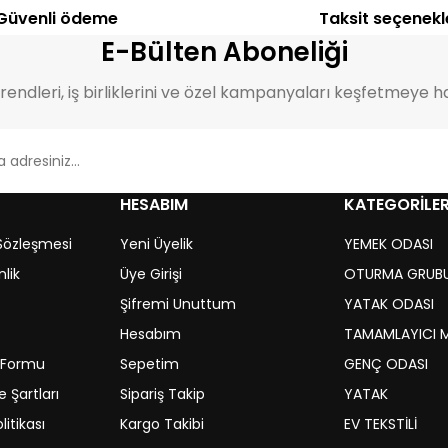
Güvenli ödeme
Taksit seçenekl
E-Bülten Aboneliği
endleri, iş birliklerini ve özel kampanyaları keşfetmeye ha
HESABIM
KATEGORİLE
 Sözleşmesi
Yeni Üyelik
YEMEK ODASI
nlik
Üye Girişi
OTURMA GRUB
Şifremi Unuttum
YATAK ODASI
Hesabım
TAMAMLAYICI 
m Formu
Sepetim
GENÇ ODASI
 Şartları
Sipariş Takip
YATAK
litikası
Kargo Takibi
EV TEKSTİLİ