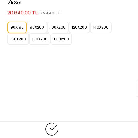
2'li Set
20.640,00
TL
22.949,00
TL
90X190
90X200
100X200
120X200
140X200
150X200
160X200
180X200