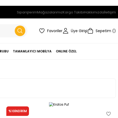
Siparişlerim
Mağazalarımız
Kargo Takibi
Hakkımızda
İletişim
Favoriler
Üye Girişi
Sepetim
RUBU
TAMAMLAYICI MOBİLYA
ONLINE ÖZEL
%10
İNDİRİM
Kratos