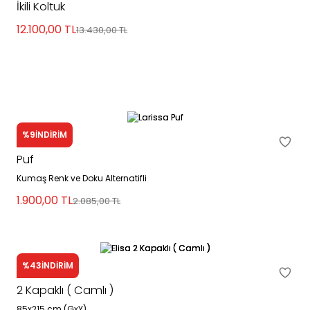
İkili Koltuk
Üçlü Koltuklar
TV Ünitesi
Şifonyer
Kitaplık
12.100,00
TL
13.430,00
TL
Yemek Masası
Yatak Odası takımları
Komodin
Yemek Odası Takımı
Ranza
%9
İNDİRİM
Larissa
Puf
Şifonyer
Kumaş Renk ve Doku Alternatifli
1.900,00
TL
2.085,00
TL
%43
İNDİRİM
Elisa
2 Kapaklı ( Camlı )
85x215 cm (GxY)