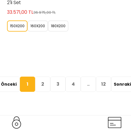
2'li Set
33.571,00
TL
36.975,00
TL
150X200
160X200
180X200
1
2
3
4
..
12