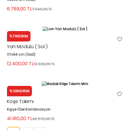
6.789,00
TL
7.545,00
TL
%7
İNDİRİM
Lion
Yan Modülü ( Sol )
117x94 cm (GxD)
12.400,00
TL
13.339,00
TL
%10
İNDİRİM
Madok
Köşe Takımı
Kişiye Özel Kombinasyon
41.910,00
TL
46.570,00
TL