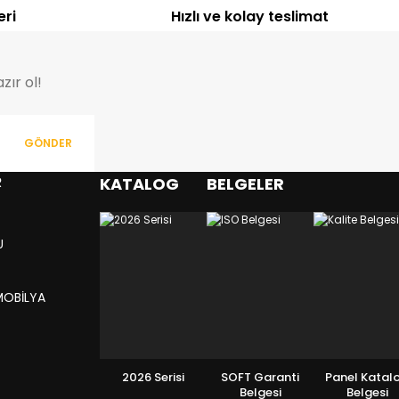
eri
Hızlı ve kolay teslimat
zır ol!
GÖNDER
R
KATALOG
BELGELER
U
MOBİLYA
2026 Serisi
SOFT Garanti
Panel Katal
Belgesi
Belgesi