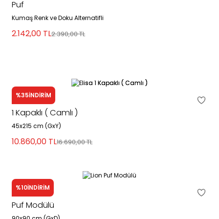
Puf
Kumaş Renk ve Doku Alternatifli
2.142,00
TL
2.390,00
TL
%35
İNDİRİM
Elisa
1 Kapaklı ( Camlı )
45x215 cm (GxY)
10.860,00
TL
16.690,00
TL
%10
İNDİRİM
Lion
Puf Modülü
90x90 cm (GxD)