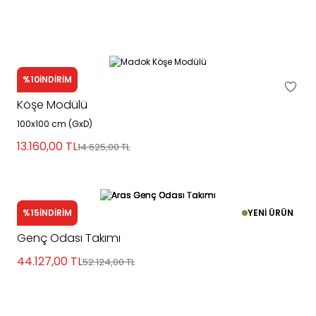
%10
İNDİRİM
Madok
Köşe Modülü
100x100 cm (GxD)
13.160,00
TL
14.625,00
TL
%15
İNDİRİM
YENİ ÜRÜN
Aras
Genç Odası Takımı
44.127,00
TL
52.124,00
TL