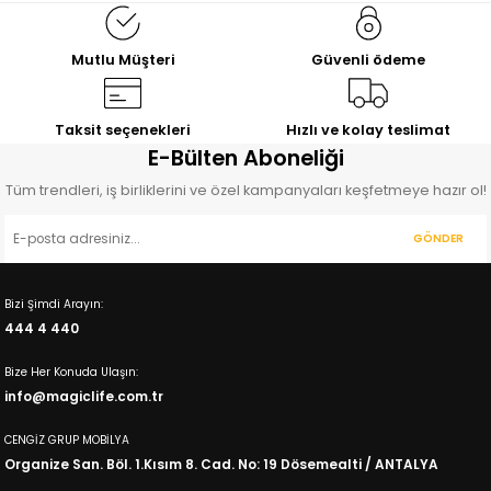
6.947,00
3.999,00
3.304,00
TL
TL
TL
7.720,00
TL
5.376,00
TL
4.194,00
TL
Mutlu Müşteri
Güvenli ödeme
%9
İNDİRİM
%10
İNDİRİM
Petra
Fuga
Kitaplık
Kitaplık
Taksit seçenekleri
Hızlı ve kolay teslimat
3.150,00
4.198,00
E-Bülten Aboneliği
TL
TL
3.461,00
TL
4.660,00
TL
Tüm trendleri, iş birliklerini ve özel kampanyaları keşfetmeye hazır ol!
GÖNDER
Bizi Şimdi Arayın:
444 4 440
Bize Her Konuda Ulaşın:
info@magiclife.com.tr
CENGİZ GRUP MOBİLYA
Organize San. Böl. 1.Kısım 8. Cad. No: 19 Dösemealti / ANTALYA