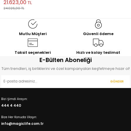
21.623,00
TL
24.026,00
TL
Mutlu Müşteri
Güvenli ödeme
Taksit seçenekleri
Hızlı ve kolay teslimat
E-Bülten Aboneliği
Tüm trendleri, iş birliklerini ve özel kampanyaları keşfetmeye hazır ol!
GÖNDER
Bizi Şimdi Arayın:
444 4 440
Bize Her Konuda Ulaşın:
info@magiclife.com.tr