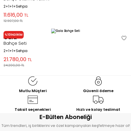
2+1+1+Sehpa
11.616,00
TL
12.907,00
TL
%10
İNDİRİM
Gala
Bahçe Seti
2+1+1+Sehpa
21.780,00
TL
24.200,00
TL
Mutlu Müşteri
Güvenli ödeme
Taksit seçenekleri
Hızlı ve kolay teslimat
E-Bülten Aboneliği
Tüm trendleri, iş birliklerini ve özel kampanyaları keşfetmeye hazır ol!