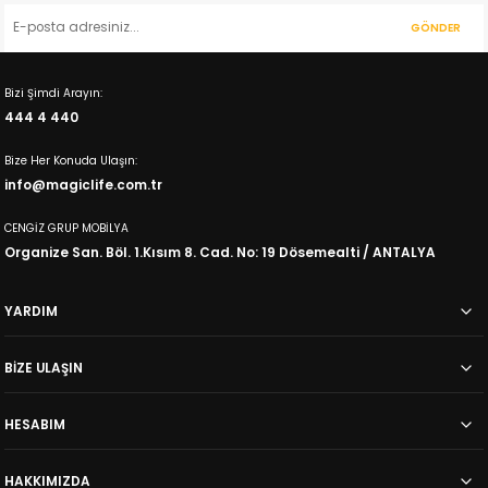
GÖNDER
Bizi Şimdi Arayın:
444 4 440
Bize Her Konuda Ulaşın:
info@magiclife.com.tr
CENGİZ GRUP MOBİLYA
Organize San. Böl. 1.Kısım 8. Cad. No: 19 Dösemealti / ANTALYA
YARDIM
BİZE ULAŞIN
HESABIM
HAKKIMIZDA