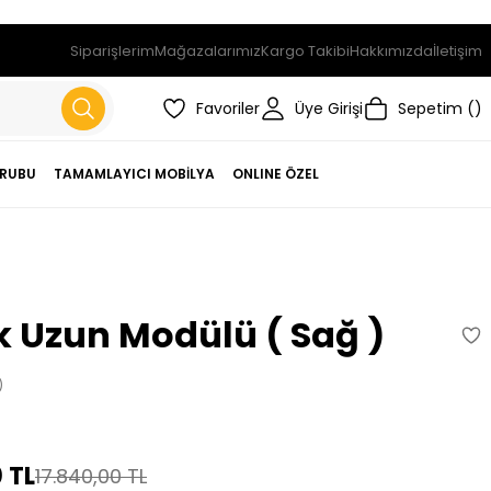
Siparişlerim
Mağazalarımız
Kargo Takibi
Hakkımızda
İletişim
Favoriler
Üye Girişi
Sepetim
RUBU
TAMAMLAYICI MOBİLYA
ONLINE ÖZEL
 Uzun Modülü ( Sağ )
)
 TL
17.840,00 TL