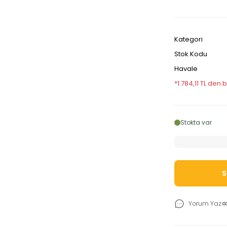
Kategori
Stok Kodu
Havale
*1.784,11 TL den 
Stokta var
S
Yorum Yaz