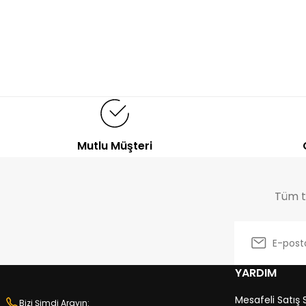
%10
İNDİRİM
%10
İNDİRİM
%
Lion
Lion
Li
Puf Modülü
Ara Modülü
Ya
90x90 cm (GxD)
92x94 cm (GxD)
117
6.789,00
TL
8.743,00
TL
12
7.545,00
TL
9.715,00
TL
Mutlu Müşteri
%10
İNDİRİM
%10
İNDİRİM
Madok
Madok
Köşe Modülü
Ara Modülü
Tüm tr
100x100 cm (GxD)
90x100 cm (GxD)
1
13.160,00
TL
10.570,00
TL
14.625,00
TL
11.745,00
TL
YARDIM
Mesafeli Satış
Bizi Şimdi Arayın: