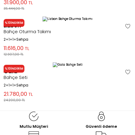
31.900,00
TL
35.444,00
TL
%10
İNDİRİM
Lizbon
Bahçe Oturma Takımı
2+1+1+Sehpa
11.616,00
TL
12.907,00
TL
%10
İNDİRİM
Gala
Bahçe Seti
2+1+1+Sehpa
21.780,00
TL
24.200,00
TL
Mutlu Müşteri
Güvenli ödeme