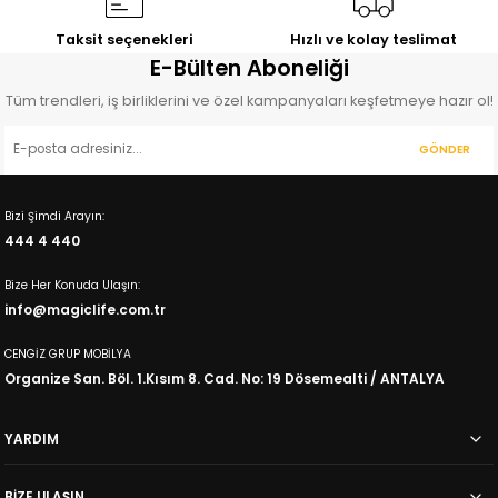
Taksit seçenekleri
Hızlı ve kolay teslimat
E-Bülten Aboneliği
Tüm trendleri, iş birliklerini ve özel kampanyaları keşfetmeye hazır ol!
GÖNDER
Bizi Şimdi Arayın:
444 4 440
Bize Her Konuda Ulaşın:
info@magiclife.com.tr
CENGİZ GRUP MOBİLYA
Organize San. Böl. 1.Kısım 8. Cad. No: 19 Dösemealti / ANTALYA
YARDIM
BİZE ULAŞIN