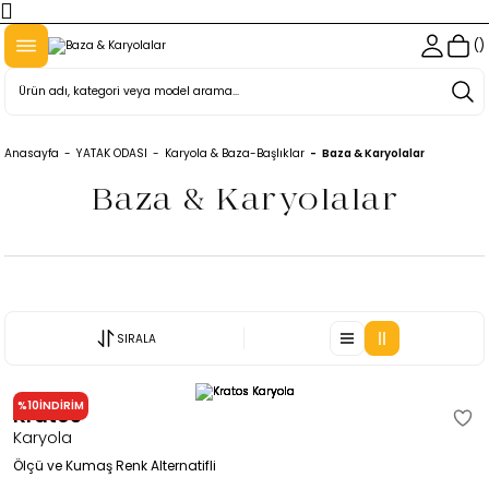
Geri Dön
Geri Dön
Geri Dön
Geri Dön
Geri Dön
Geri Dön
Geri Dön
İLK ALIŞVERİŞE ÖZEL
%10 İNDİRİM
KREDİ KARTI İLE PEŞİN FİYATINA
9 TAKSİT
RUBU
SI
SI
I
LIK / YATAK
BU
CI MOBİLYA
Karyola & Baza-Başlıklar
Karyola & Baza-Başlıklar
ANTALYA, ADANA, MERSİN, ISPARTA VE MUĞLA İLLERİNE
ÜCRETSİZ KARGO VE
KURULUM
ası
li Setler
Takımı
Takımı
Başlıklar
Başlıklı Bazalar
Anasayfa
YATAK ODASI
Karyola & Baza-Başlıklar
Baza & Karyolalar
HAVALE / EFT
İNDİRİMİ
Baza & Karyolalar
arı
za-Başlıklar
şlık 3'lü Setler
cak
Başlıklı Bazalar
Başlıklı Karyolalar
%100 ORİJİNAL
ÜRÜN GARANTİSİ
rı
rı
akımları
kon Köşe Takımı
Başlıklı Karyolalar
r & Berjerler
za-Başlıklar
lkon Oturma Grubu
Baza & Karyolalar
SIRALA
r
%10
İNDİRİM
Kratos
sı
akımları
Karyola
Ölçü ve Kumaş Renk Alternatifli
 Takımı