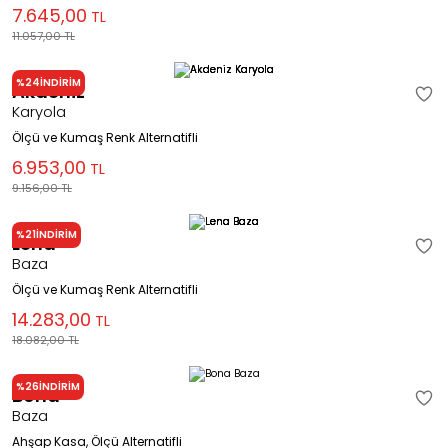
7.645,00
TL
11.057,00
TL
%24
İNDİRİM
Akdeniz
Karyola
Ölçü ve Kumaş Renk Alternatifli
6.953,00
TL
9.156,00
TL
%21
İNDİRİM
Lena
Baza
Ölçü ve Kumaş Renk Alternatifli
14.283,00
TL
18.082,00
TL
%26
İNDİRİM
Bona
Baza
Ahşap Kasa, Ölçü Alternatifli