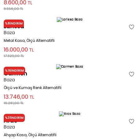
8.600,00
TL
9.556,00
TL
%8
İNDİRİM
Larissa
Baza
Metal Kasa, Ölçü Alternatifli
16.000,00
TL
17.329,00
TL
%16
İNDİRİM
Carmen
Baza
Ölçü ve Kumaş Renk Alternatifli
13.746,00
TL
16.281,00
TL
%31
İNDİRİM
Aras
Baza
Ahşap Kasa, Ölçü Alternatifli