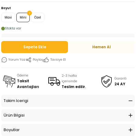
Boyut
Maxi
Mini
Özel
Stokta var
Sepete Ekle
Hemen Al
Yorum Yaz
Paylaş
Tavsiye Et
Ödeme
2-3 hafta
Garanti
Taksit
içerisinde
24 AY
Teslim edilir.
Avantajları
Takim Icerigi
Ürün Bilgisi
Boyutlar