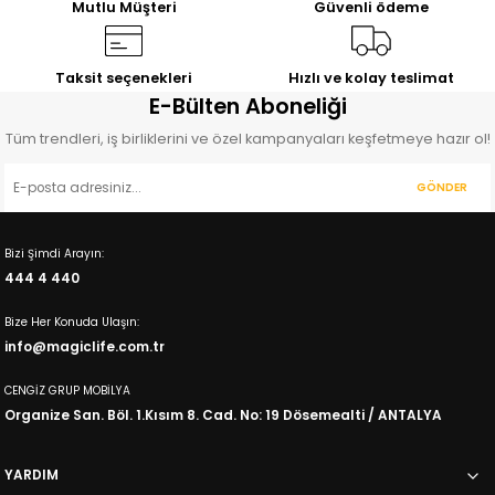
Mutlu Müşteri
Güvenli ödeme
Taksit seçenekleri
Hızlı ve kolay teslimat
E-Bülten Aboneliği
Tüm trendleri, iş birliklerini ve özel kampanyaları keşfetmeye hazır ol!
GÖNDER
Bizi Şimdi Arayın:
444 4 440
Bize Her Konuda Ulaşın:
info@magiclife.com.tr
CENGİZ GRUP MOBİLYA
Organize San. Böl. 1.Kısım 8. Cad. No: 19 Dösemealti / ANTALYA
YARDIM