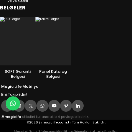
2026 Serisi
BELGELER
SOFT Garanti
Panel Katalog
Belgesi
Belgesi
Magic Life Mobilya
Bizi Takip Edin!
#magiclife
etiketini kullanarak bizi paylaşabilirsiniz.
©2026 /
magiclife.com.tr
Tüm Hakları Saklıdır.
Mesafeli Satış Sözleşmesi
Gizlilik ve Güvenlik
İptal İade Koşullari