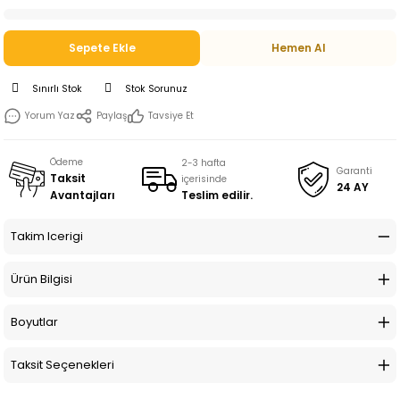
Sepete Ekle
Hemen Al
Sınırlı Stok
Stok Sorunuz
Yorum Yaz
Paylaş
Tavsiye Et
Ödeme
2-3 hafta
Garanti
Taksit
içerisinde
24 AY
Teslim edilir.
Avantajları
Takim Icerigi
Ürün Bilgisi
Boyutlar
Taksit Seçenekleri