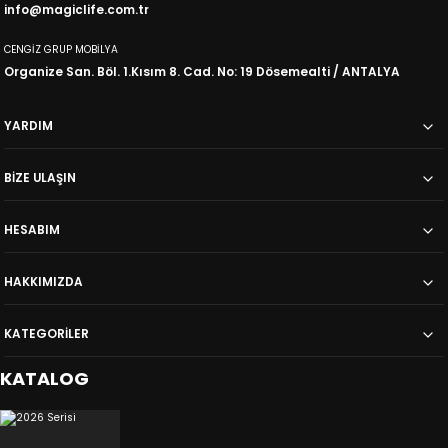
info@magiclife.com.tr
40.679,00
40.413,00
TL
TL
44.524,00
TL
48.989,00
TL
CENGİZ GRUP MOBİLYA
Organize San. Böl. 1.Kısım 8. Cad. No: 19 Dösemealti / ANTALYA
%23
İNDİRİM
%31
İNDİRİM
Carmen
Akdeniz
Yemek Odası Takımı
Yemek Odası Takımı
YARDIM
29.749,00
16.338,00
TL
TL
38.869,00
TL
23.512,00
TL
BİZE ULAŞIN
HESABIM
HAKKIMIZDA
KATEGORİLER
KATALOG