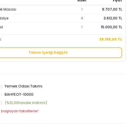
Adet
Fiyat
k Masası
1
9.707,00 TL
alye
4
3.612,00 TL
ol
1
15.000,00 TL
:
39.155,00 TL
Takımı İçeriği Değiştir
Yemek Odası Takımı
BAHYEOT-10000
(%10,00havale indirimi)
 başlayan taksitlerle!