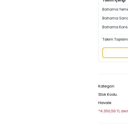
Takım
İçeriği
Bahama Yeme
Bahama Sand
Bahama Kons
Takım Toplamı
Kategori
Stok Kodu
Havale
*4.350,56 TL den