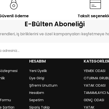
%23
İNDİRİM
%31
İNDİRİM
Güvenli ödeme
Taksit seçenekl
Carmen
Akdeniz
E-Bülten Aboneliği
Yemek Odası Takımı
Yemek Odası Takımı
29.749,00
TL
16.338,00
TL
38.869,00
TL
23.512,00
TL
endleri, iş birliklerini ve özel kampanyaları keşfetmeye ha
HESABIM
KATEGORİLE
 Sözleşmesi
Yeni Üyelik
YEMEK ODASI
nlik
Üye Girişi
OTURMA GRUB
Şifremi Unuttum
YATAK ODASI
Hesabım
TAMAMLAYICI 
m Formu
Sepetim
GENÇ ODASI
 Şartları
Sipariş Takip
YATAK