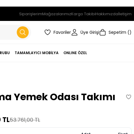
Siparişlerim
Mağazalarımız
Kargo Takibi
Hakkımızda
İletişim
Favoriler
Üye Girişi
Sepetim
RUBU
TAMAMLAYICI MOBİLYA
ONLINE ÖZEL
a Yemek Odası Takımı
 TL
53.761,00 TL