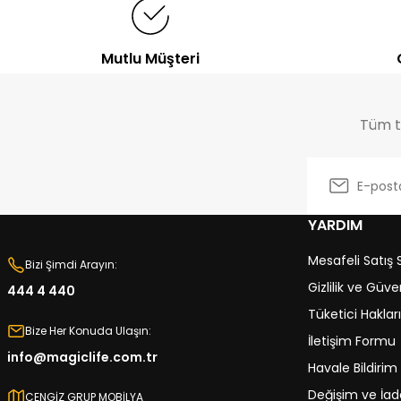
%9
İNDİRİM
%18
İNDİRİM
Mutlu Müşteri
Bona
Lena
Yemek Odası Takımı
Yemek Odası Takımı
40.679,00
TL
40.413,00
TL
44.524,00
TL
48.989,00
TL
Tüm tr
YARDIM
Mesafeli Satış
Bizi Şimdi Arayın:
Gizlilik ve Güve
444 4 440
Tüketici Hakları
Bize Her Konuda Ulaşın:
İletişim Formu
info@magiclife.com.tr
Havale Bildiri
Değişim ve İade
CENGİZ GRUP MOBİLYA