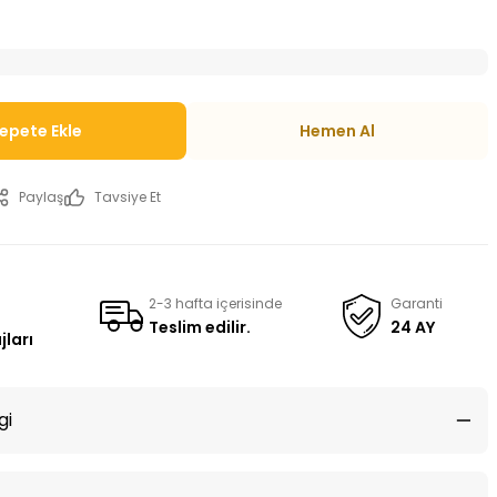
epete Ekle
Hemen Al
Paylaş
Tavsiye Et
2-3 hafta içerisinde
Garanti
Teslim edilir.
24 AY
jları
gi