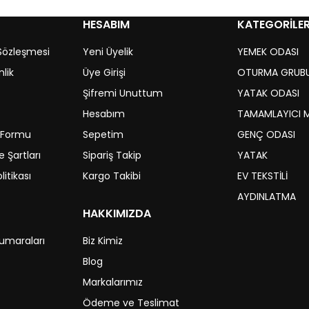
HESABIM
KATEGORİLE
 Sözleşmesi
Yeni Üyelik
YEMEK ODASI
nlik
Üye Girişi
OTURMA GRUB
Şifremi Unuttum
YATAK ODASI
Hesabım
TAMAMLAYICI 
m Formu
Sepetim
GENÇ ODASI
 Şartları
Sipariş Takip
YATAK
litikası
Kargo Takibi
EV TEKSTİLİ
AYDINLATMA
HAKKIMIZDA
umaraları
Biz Kimiz
Blog
Markalarımız
Ödeme ve Teslimat