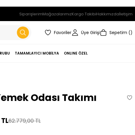
Siparişlerim
Mağazalarımız
Kargo Takibi
Hakkımızda
İletişim
Favoriler
Üye Girişi
Sepetim
RUBU
TAMAMLAYICI MOBİLYA
ONLINE ÖZEL
Yemek Odası Takımı
 TL
62.779,00 TL