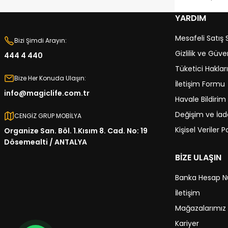
YARDIM
Mesafeli Satış
Bizi Şimdi Arayın:
Gizlilik ve Güve
444 4 440
Tüketici Hakları
Bize Her Konuda Ulaşın:
İletişim Formu
info@magiclife.com.tr
Havale Bildiri
Değişim ve İade
CENGİZ GRUP MOBİLYA
Kişisel Veriler Po
Organize San. Böl. 1.Kısım 8. Cad. No: 19
Dösemealti / ANTALYA
BİZE ULAŞIN
Banka Hesap N
İletişim
Mağazalarımız
Kariyer