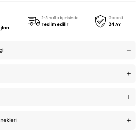
2-3 hafta içerisinde
Garanti
Teslim edilir.
24 AY
jları
gi
nekleri