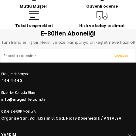
11.140,00
TL
12.830,00
TL
Mutlu Müşteri
Güvenli ödeme
%25
İNDİRİM
Bahama
Genç Odası Çalışma Masası
Taksit seçenekleri
Hızlı ve kolay teslimat
7.627,00
E-Bülten Aboneliği
TL
10.163,00
TL
Tüm trendleri, iş birliklerini ve özel kampanyaları keşfetmeye hazır ol!
%10
İNDİRİM
%11
İNDİRİM
Elisa
Leon
GÖNDER
Genç Odası Çalışma Masası
Çalışma Masası
6.690,00
2.375,00
TL
TL
Bizi Şimdi Arayın:
7.430,00
TL
2.659,00
TL
444 4 440
%14
İNDİRİM
%10
İNDİRİM
Oscar
Fuga
Bize Her Konuda Ulaşın:
Çalışma Masası
Çalışma Masası
info@magiclife.com.tr
6.564,00
3.563,00
TL
TL
7.649,00
TL
3.960,00
TL
CENGİZ GRUP MOBİLYA
Organize San. Böl. 1.Kısım 8. Cad. No: 19 Dösemealti / ANTALYA
YARDIM