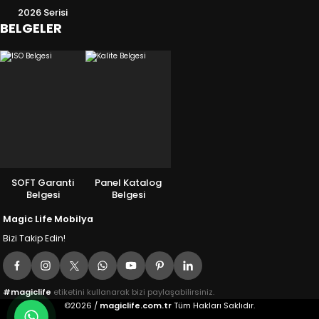
2026 Serisi
BELGELER
SOFT Garanti
Panel Katalog
Belgesi
Belgesi
Magic Life Mobilya
Bizi Takip Edin!
#magiclife
etiketini kullanarak bizi paylaşabilirsiniz.
©2026 /
magiclife.com.tr
Tüm Hakları Saklıdır.