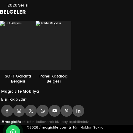
2026 Serisi
BELGELER
SOFT Garanti
Panel Katalog
Belgesi
Belgesi
Magic Life Mobilya
Bizi Takip Edin!
#magiclife
etiketini kullanarak bizi paylaşabilirsiniz.
©2026 /
magiclife.com.tr
Tüm Hakları Saklıdır.