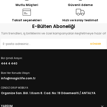
11.140,00
TL
12.830,00
TL
Mutlu Müşteri
Güvenli ödeme
%25
İNDİRİM
Bahama
Genç Odası Çalışma Masası
Taksit seçenekleri
Hızlı ve kolay teslimat
7.627,00
E-Bülten Aboneliği
TL
10.163,00
TL
Tüm trendleri, iş birliklerini ve özel kampanyaları keşfetmeye hazır ol!
%10
İNDİRİM
%10
İNDİRİM
Elisa
Petra
GÖNDER
Genç Odası Çalışma Masası
Çalışma Masası
6.690,00
3.365,00
TL
TL
Bizi Şimdi Arayın:
7.430,00
TL
3.740,00
TL
444 4 440
%14
İNDİRİM
%10
İNDİRİM
Oscar
Fuga
Bize Her Konuda Ulaşın:
Çalışma Masası
Çalışma Masası
info@magiclife.com.tr
6.564,00
3.563,00
TL
TL
7.649,00
TL
3.960,00
TL
CENGİZ GRUP MOBİLYA
Organize San. Böl. 1.Kısım 8. Cad. No: 19 Dösemealti / ANTALYA
YARDIM