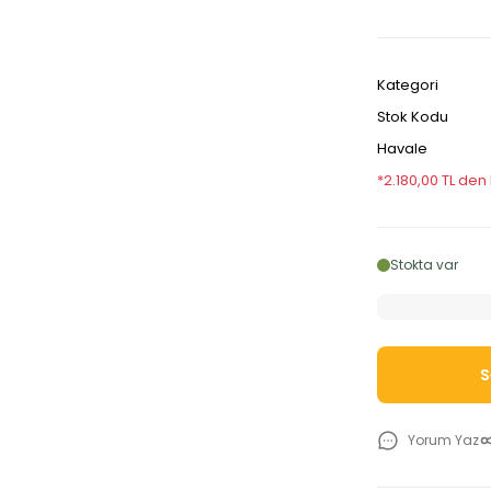
Kategori
Stok Kodu
Havale
*2.180,00 TL den
Stokta var
S
Yorum Yaz