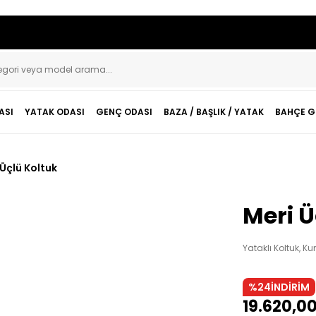
Geri Dön
Geri Dön
aryola & Baza-Başlıklar
aryola & Baza-Başlıklar
ASI
YATAK ODASI
GENÇ ODASI
BAZA / BAŞLIK / YATAK
BAHÇE G
Başlıklar
Başlıklı Bazalar
 Üçlü Koltuk
Başlıklı Bazalar
Başlıklı Karyolalar
Meri Ü
Başlıklı Karyolalar
Yataklı Koltuk, 
Baza & Karyolalar
%24
İNDİRİM
19.620,00