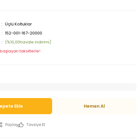
Üçlü Koltuklar
152-001-167-20000
(%10,00havale indirimi)
 başlayan taksitlerle!
epete Ekle
Hemen Al
Paylaş
Tavsiye Et