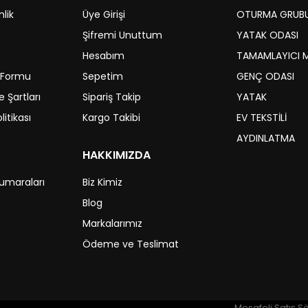
nlik
Üye Girişi
OTURMA GRUB
Şifremi Unuttum
YATAK ODASI
Hesabım
TAMAMLAYICI 
m Formu
Sepetim
GENÇ ODASI
 Şartları
Sipariş Takip
YATAK
litikası
Kargo Takibi
EV TEKSTİLİ
AYDINLATMA
HAKKIMIZDA
umaraları
Biz Kimiz
Blog
Markalarımız
Ödeme ve Teslimat
Mesafeli Satış S