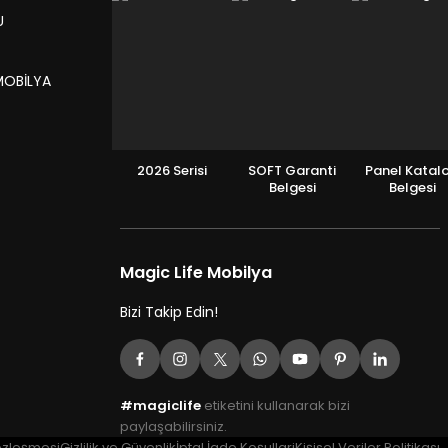
U
MOBİLYA
2026 Serisi
SOFT Garanti
Panel Katal
Belgesi
Belgesi
Magic Life Mobilya
Bizi Takip Edin!
#magiclife
etiketini kullanarak bizi
paylaşabilirsiniz.
özleşmesi
Gizlilik ve Güvenlik
İptal İade Koşullari
Kişisel Veriler Politikası