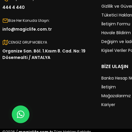
Gizlilik ve Güve
444 4 440
Tüketici Hakları
Bize Her Konuda Ulaşın:
İletişim Formu
info@magiclife.com.tr
Havale Bildiri
Değişim ve İade
CENGİZ GRUP MOBİLYA
Kişisel Veriler Po
Organize San. Böl. 1.Kısım 8. Cad. No: 19
Dösemealti / ANTALYA
BİZE ULAŞIN
Banka Hesap N
İletişim
Mağazalarımız
Kariyer
©2026 /
magiclife.com.tr
Tüm Hakları Saklıdır.