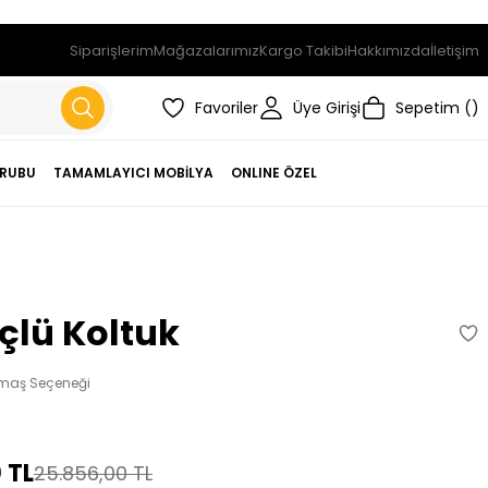
Siparişlerim
Mağazalarımız
Kargo Takibi
Hakkımızda
İletişim
Favoriler
Üye Girişi
Sepetim
RUBU
TAMAMLAYICI MOBİLYA
ONLINE ÖZEL
çlü Koltuk
Kumaş Seçeneği
 TL
25.856,00 TL