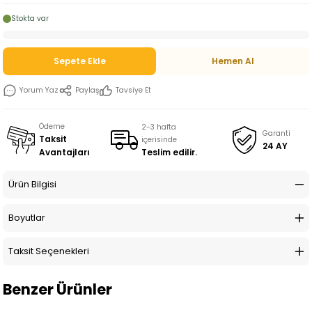
Stokta var
Sepete Ekle
Hemen Al
Yorum Yaz
Paylaş
Tavsiye Et
Ödeme
2-3 hafta
Garanti
Taksit
içerisinde
24 AY
Teslim edilir.
Avantajları
Ürün Bilgisi
Boyutlar
Taksit Seçenekleri
Benzer Ürünler