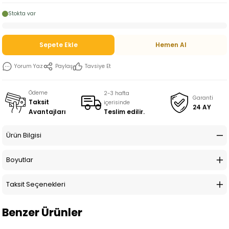
Stokta var
Sepete Ekle
Hemen Al
Yorum Yaz
Paylaş
Tavsiye Et
Ödeme
2-3 hafta
Garanti
Taksit
içerisinde
24 AY
Teslim edilir.
Avantajları
Ürün Bilgisi
Boyutlar
Taksit Seçenekleri
Benzer Ürünler