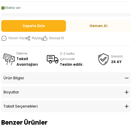
Stokta var
Sepete Ekle
Hemen Al
Yorum Yaz
Paylaş
Tavsiye Et
Ödeme
2-3 hafta
Garanti
Taksit
içerisinde
24 AY
Teslim edilir.
Avantajları
Ürün Bilgisi
Boyutlar
Taksit Seçenekleri
Benzer Ürünler