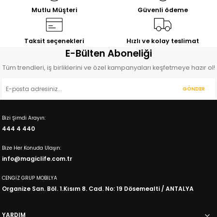
12.655,00
TL
12.170,00
TL
Mutlu Müşteri
Güvenli ödeme
%27
İNDİRİM
%19
İNDİRİM
Elisa
Bahama
Genç Odası Şifonyer
Genç Odası Şifonyer
Taksit seçenekleri
Hızlı ve kolay teslimat
8.000,00
6.848,00
E-Bülten Aboneliği
TL
TL
11.011,00
TL
8.497,00
TL
Tüm trendleri, iş birliklerini ve özel kampanyaları keşfetmeye hazır ol!
%10
İNDİRİM
%20
İNDİRİM
Petra
Oscar
GÖNDER
Şifonyer
Şifonyer
7.175,00
6.909,00
TL
TL
Bizi Şimdi Arayın:
7.970,00
TL
8.684,00
TL
444 4 440
Bize Her Konuda Ulaşın:
info@magiclife.com.tr
CENGİZ GRUP MOBİLYA
Organize San. Böl. 1.Kısım 8. Cad. No: 19 Dösemealti / ANTALYA
YARDIM