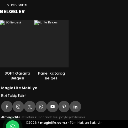
2026 Serisi
BELGELER
SOFT Garanti
Panel Katalog
Belgesi
Belgesi
Magic Life Mobilya
Bizi Takip Edin!
#magiclife
etiketini kullanarak bizi paylaşabilirsiniz.
©2026 /
magiclife.com.tr
Tüm Hakları Saklıdır.