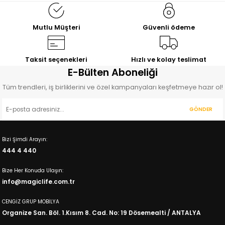
11.390,00
10.962,00
TL
TL
12.655,00
TL
12.170,00
TL
Mutlu Müşteri
Güvenli ödeme
%19
İNDİRİM
%10
İNDİRİM
%20
İNDİRİM
Bahama
Petra
Oscar
Genç Odası Şifonyer
Şifonyer
Şifonyer
Taksit seçenekleri
Hızlı ve kolay teslimat
6.848,00
7.175,00
6.909,00
E-Bülten Aboneliği
TL
TL
TL
8.497,00
TL
7.970,00
TL
8.684,00
TL
Tüm trendleri, iş birliklerini ve özel kampanyaları keşfetmeye hazır ol!
%8
İNDİRİM
Fuga
GÖNDER
Şifonyer
6.540,00
TL
Bizi Şimdi Arayın:
7.083,00
TL
444 4 440
Bize Her Konuda Ulaşın:
info@magiclife.com.tr
CENGİZ GRUP MOBİLYA
Organize San. Böl. 1.Kısım 8. Cad. No: 19 Dösemealti / ANTALYA