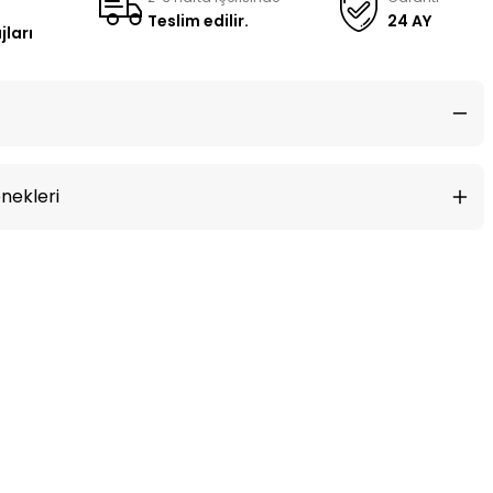
Teslim edilir.
24 AY
jları
nekleri