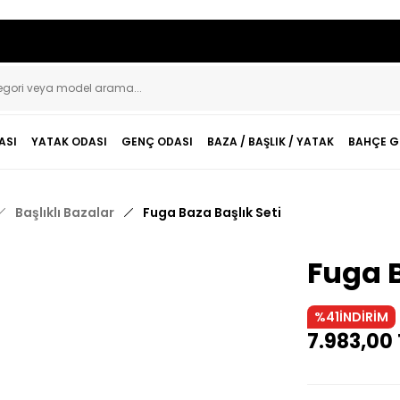
Geri Dön
Geri Dön
aryola & Baza-Başlıklar
aryola & Baza-Başlıklar
ASI
YATAK ODASI
GENÇ ODASI
BAZA / BAŞLIK / YATAK
BAHÇE G
Başlıklar
Başlıklı Bazalar
Başlıklı Bazalar
Fuga Baza Başlık Seti
Başlıklı Bazalar
Başlıklı Karyolalar
Fuga B
Başlıklı Karyolalar
%41
İNDİRİM
7.983,00 
Baza & Karyolalar