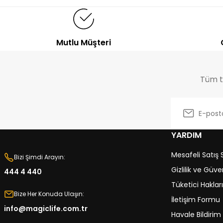
19.448,00
TL
18.346,00
TL
21.590,00
TL
20.370,00
TL
Mutlu Müşteri
Tüm tr
YARDIM
Mesafeli Satış
Bizi Şimdi Arayın:
Gizlilik ve Güve
444 4 440
Tüketici Hakları
Bize Her Konuda Ulaşın:
İletişim Formu
info@magiclife.com.tr
Havale Bildiri