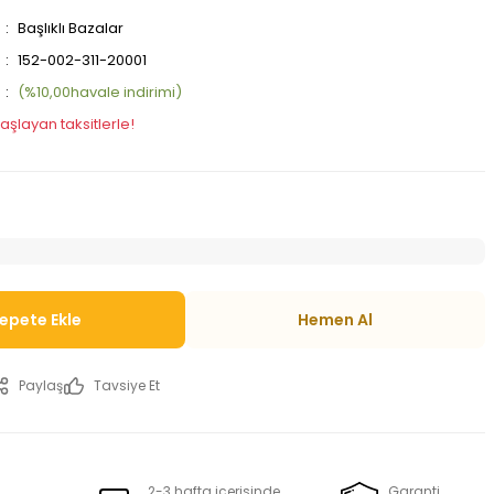
Başlıklı Bazalar
152-002-311-20001
(%10,00havale indirimi)
aşlayan taksitlerle!
epete Ekle
Hemen Al
Paylaş
Tavsiye Et
2-3 hafta içerisinde
Garanti