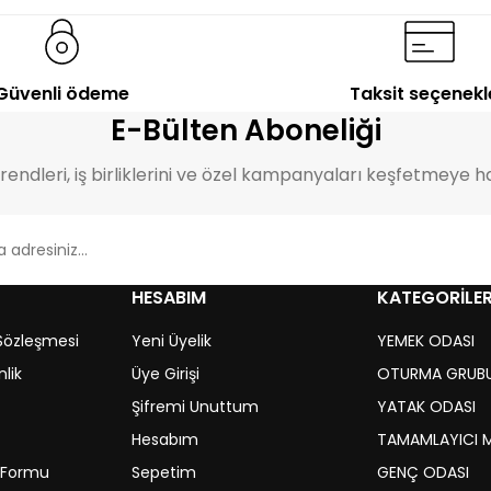
11.508,00
TL
12.422,00
TL
Güvenli ödeme
Taksit seçenekl
E-Bülten Aboneliği
endleri, iş birliklerini ve özel kampanyaları keşfetmeye ha
HESABIM
KATEGORİLE
 Sözleşmesi
Yeni Üyelik
YEMEK ODASI
nlik
Üye Girişi
OTURMA GRUB
Şifremi Unuttum
YATAK ODASI
Hesabım
TAMAMLAYICI 
m Formu
Sepetim
GENÇ ODASI