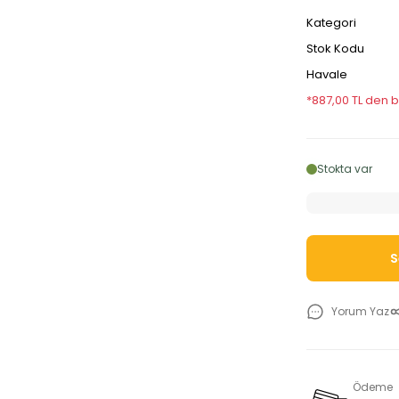
Kategori
Stok Kodu
Havale
*887,00 TL den b
Stokta var
S
Yorum Yaz
Ödeme