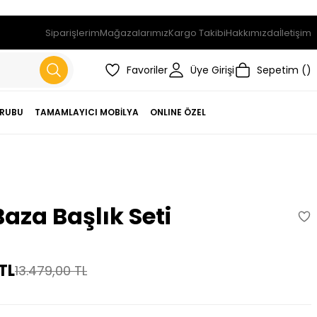
Siparişlerim
Mağazalarımız
Kargo Takibi
Hakkımızda
İletişim
Favoriler
Üye Girişi
Sepetim
RUBU
TAMAMLAYICI MOBİLYA
ONLINE ÖZEL
aza Başlık Seti
TL
13.479,00 TL