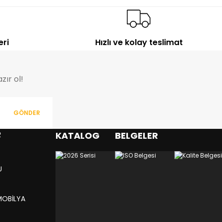
eri
Hızlı ve kolay teslimat
zır ol!
GÖNDER
R
KATALOG
BELGELER
U
MOBİLYA