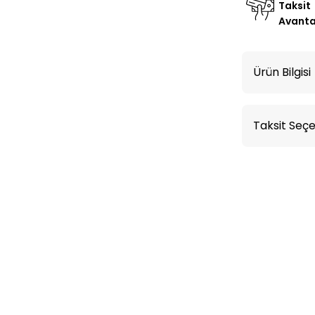
Taksit
Avanta
Ürün Bilgisi
Taksit Seçe
%7
İNDİRİM
Bahama
ık
Genç Odası Karyola Başlık Seti