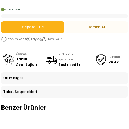
Stokta var
Sepete Ekle
Hemen Al
Yorum Yaz
Paylaş
Tavsiye Et
Ödeme
2-3 hafta
Garanti
Taksit
içerisinde
24 AY
Teslim edilir.
Avantajları
Ürün Bilgisi
Taksit Seçenekleri
Benzer Ürünler
%10
İNDİRİM
%10
İNDİRİM
Demir
Elisa