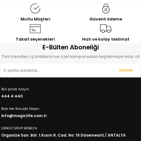
Genç Baza Başlık Seti
Genç Odası Karyola Başlık
19.448,00
18.346,00
TL
TL
21.590,00
TL
20.370,00
TL
Mutlu Müşteri
Güvenli ödeme
%41
İNDİRİM
Fuga
Baza Başlık Seti
Taksit seçenekleri
Hızlı ve kolay teslimat
7.983,00
E-Bülten Aboneliği
TL
13.479,00
TL
Tüm trendleri, iş birliklerini ve özel kampanyaları keşfetmeye hazır ol!
GÖNDER
Bizi Şimdi Arayın:
444 4 440
Bize Her Konuda Ulaşın:
info@magiclife.com.tr
CENGİZ GRUP MOBİLYA
Organize San. Böl. 1.Kısım 8. Cad. No: 19 Dösemealti / ANTALYA