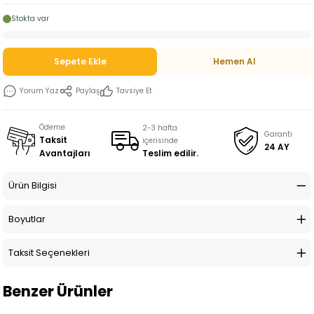
Stokta var
Sepete Ekle
Hemen Al
Yorum Yaz
Paylaş
Tavsiye Et
Ödeme
2-3 hafta
Garanti
Taksit
içerisinde
24 AY
Teslim edilir.
Avantajları
Ürün Bilgisi
Boyutlar
Taksit Seçenekleri
Benzer Ürünler