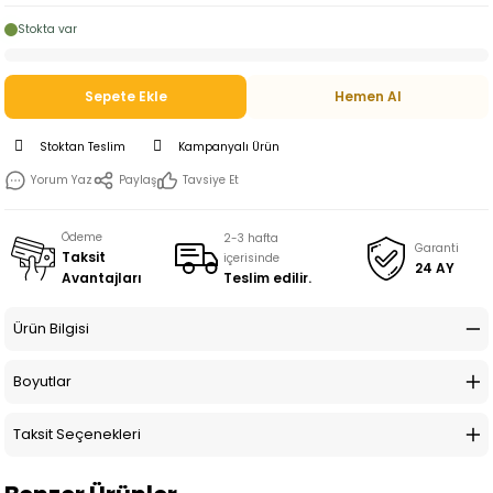
Stokta var
Sepete Ekle
Hemen Al
Stoktan Teslim
Kampanyalı Ürün
Yorum Yaz
Paylaş
Tavsiye Et
Ödeme
2-3 hafta
Garanti
Taksit
içerisinde
24 AY
Teslim edilir.
Avantajları
Ürün Bilgisi
Boyutlar
Taksit Seçenekleri