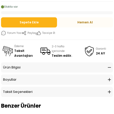
Stokta var
Sepete Ekle
Hemen Al
Yorum Yaz
Paylaş
Tavsiye Et
Ödeme
2-3 hafta
Garanti
Taksit
içerisinde
24 AY
Teslim edilir.
Avantajları
Ürün Bilgisi
Boyutlar
Taksit Seçenekleri
Benzer Ürünler