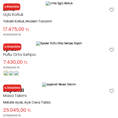
%9
İNDİRİM
Lima
Üçlü Koltuk
Yataklı Koltuk, Modern Tasarım
17.475,00
TL
19.306,00
TL
%10
İNDİRİM
Spider
Puflu Orta Sehpa
7.430,00
TL
8.256,00
TL
%10
İNDİRİM
Japandi
Masa Takımı
Metalik Ayak, Açık Ceviz Tabla
25.045,00
TL
27.828,00
TL