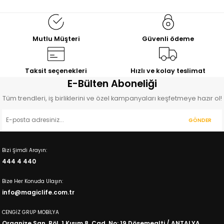
Mutlu Müşteri
Güvenli ödeme
Taksit seçenekleri
Hızlı ve kolay teslimat
E-Bülten Aboneliği
Tüm trendleri, iş birliklerini ve özel kampanyaları keşfetmeye hazır ol!
GÖNDER
Bizi Şimdi Arayın:
444 4 440
Bize Her Konuda Ulaşın:
info@magiclife.com.tr
CENGİZ GRUP MOBİLYA
Organize San. Böl. 1.Kısım 8. Cad. No: 19 Dösemealti / ANTALYA