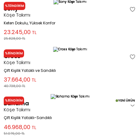
%10
İNDİRİM
Sony
Köşe Takımı
Keten Dokulu, Yüksek Konfor
23.245,00
TL
25.828,00
TL
%8
İNDİRİM
Cross
Köşe Takımı
Çift Kişilik Yataklı ve Sandıklı
37.664,00
TL
40.738,00
TL
%8
İNDİRİM
YENİ ÜRÜN
Bahama
Köşe Takımı
Çift Kişilik Yataklı-Sandıklı
46.968,00
TL
51.076,00
TL