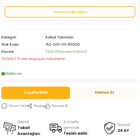
Takımı İçeriği Değiştir
Kategori
Koltuk Takımları
Stok Kodu
152-001-113-90000
Havale
(%10,00havale indirimi)
*3.068,11 TL den başlayan taksitlerle!
Stokta var
Sepete Ekle
Hemen Al
Yorum Yaz
Paylaş
Tavsiye Et
Ödeme
2-3 hafta
Garanti
Taksit
içerisinde
24 AY
Teslim edilir.
Avantajları