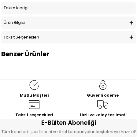
Takim Icerigi
Ürün Bilgisi
Taksit Seçenekleri
Benzer Ürünler
%10
İNDİRİM
%10
İNDİRİM
YENİ ÜRÜN
Demir
Mina
Koltuk Takımı
Koltuk Takımı
Yataklı Koltuk, Ahşap Ayak
Yataklı Koltuk, Pati Dostu
38.940,00
24.660,00
TL
TL
Mutlu Müşteri
Güvenli ödeme
43.268,00
TL
27.400,00
TL
%22
İNDİRİM
%10
İNDİRİM
Meri
Soho
Taksit seçenekleri
Hızlı ve kolay teslimat
Koltuk Takımı
Koltuk Takımı
E-Bülten Aboneliği
Yataklı Koltuk, Kumaş Seçeneği
Yataklı Koltuk, Sandıklı Koltuk
Tüm trendleri, iş birliklerini ve özel kampanyaları keşfetmeye hazır ol!