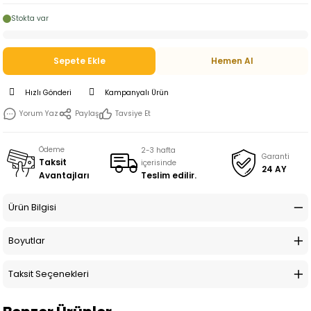
Stokta var
Sepete Ekle
Hemen Al
Hızlı Gönderi
Kampanyalı Ürün
Yorum Yaz
Paylaş
Tavsiye Et
Ödeme
2-3 hafta
Garanti
Taksit
içerisinde
24 AY
Teslim edilir.
Avantajları
Ürün Bilgisi
Boyutlar
Taksit Seçenekleri