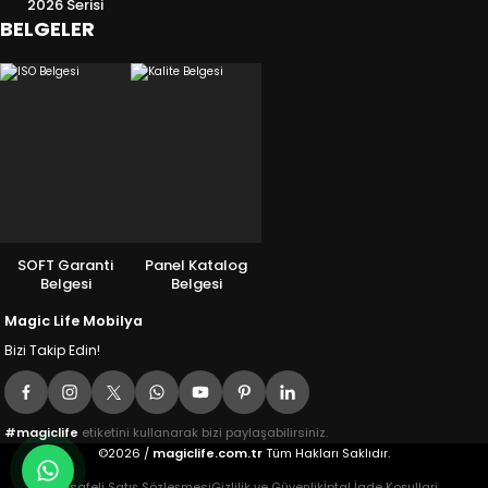
2026 Serisi
BELGELER
SOFT Garanti
Panel Katalog
Belgesi
Belgesi
Magic Life Mobilya
Bizi Takip Edin!
#magiclife
etiketini kullanarak bizi paylaşabilirsiniz.
©2026 /
magiclife.com.tr
Tüm Hakları Saklıdır.
Mesafeli Satış Sözleşmesi
Gizlilik ve Güvenlik
İptal İade Koşullari