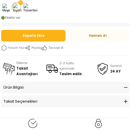
Stokta var
Sepete Ekle
Hemen Al
Yorum Yaz
Paylaş
Tavsiye Et
Ödeme
2-3 hafta
Garanti
Taksit
içerisinde
24 AY
Teslim edilir.
Avantajları
Ürün Bilgisi
Taksit Seçenekleri