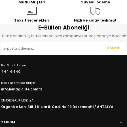
Mutlu Müşteri
Güvenli ödeme
Taksit seçenekleri
Hızlı ve kolay teslimat
E-Bülten Aboneliği
Tüm trendleri, iş birliklerini ve özel kampanyaları keşfetmeye hazır ol!
GÖNDER
Bizi Şimdi Arayın:
444 4 440
Bize Her Konuda Ulaşın:
info@magiclife.com.tr
CENGİZ GRUP MOBİLYA
Organize San. Böl. 1.Kısım 8. Cad. No: 19 Dösemealti / ANTALYA
YARDIM