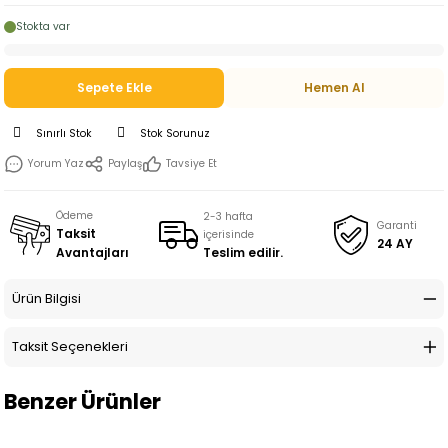
Stokta var
Sepete Ekle
Hemen Al
Sınırlı Stok
Stok Sorunuz
Yorum Yaz
Paylaş
Tavsiye Et
Ödeme
2-3 hafta
Garanti
Taksit
içerisinde
24 AY
Teslim edilir.
Avantajları
Ürün Bilgisi
Taksit Seçenekleri
Benzer Ürünler