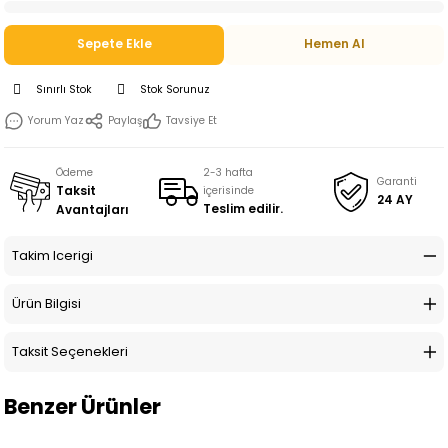
Sepete Ekle
Hemen Al
Sınırlı Stok
Stok Sorunuz
Yorum Yaz
Paylaş
Tavsiye Et
Ödeme
2-3 hafta
Garanti
Taksit
içerisinde
24 AY
Teslim edilir.
Avantajları
Takim Icerigi
Ürün Bilgisi
Taksit Seçenekleri
Benzer Ürünler