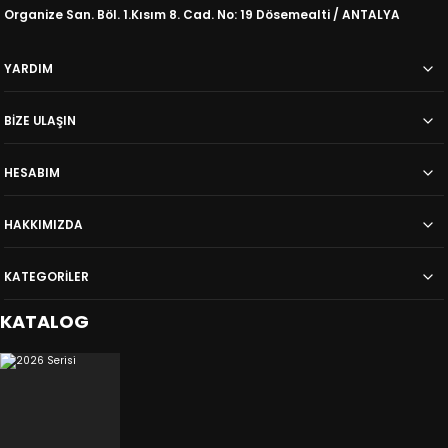
Organize San. Böl. 1.Kısım 8. Cad. No: 19 Dösemealti / ANTALYA
Düğün Paketi
3 lü Set
90.518,00
YARDIM
TL
100.353,00
TL
BİZE ULAŞIN
HESABIM
HAKKIMIZDA
KATEGORİLER
KATALOG