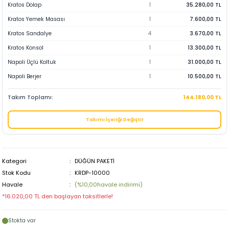
Kratos Dolap
1
35.280,00 TL
Kratos Yemek Masası
1
7.600,00 TL
Kratos Sandalye
4
3.670,00 TL
Kratos Konsol
1
13.300,00 TL
Napoli Üçlü Koltuk
1
31.000,00 TL
Napoli Berjer
1
10.500,00 TL
Takım Toplamı:
144.180,00 TL
Takımı İçeriği Değiştir
Kategori
DÜĞÜN PAKETİ
Stok Kodu
KRDP-10000
Havale
(%10,00havale indirimi)
*16.020,00 TL den başlayan taksitlerle!
Stokta var