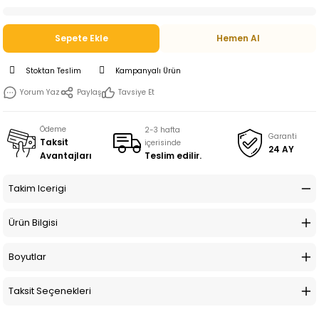
Sepete Ekle
Hemen Al
Stoktan Teslim
Kampanyalı Ürün
Yorum Yaz
Paylaş
Tavsiye Et
Ödeme
2-3 hafta
Garanti
Taksit
içerisinde
24 AY
Teslim edilir.
Avantajları
Takim Icerigi
Ürün Bilgisi
Boyutlar
Taksit Seçenekleri