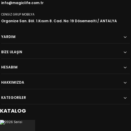
info@magiclife.com.tr
29.533,00
19.202,00
TL
TL
34.922,00
TL
27.052,00
TL
CENGİZ GRUP MOBİLYA
Organize San. Böl. 1.Kısım 8. Cad. No: 19 Dösemealti / ANTALYA
%31
İNDİRİM
%10
İNDİRİM
Akdeniz
Paris
Yemek Masası Takımı
Yemek Masası Takımı
YARDIM
16.338,00
14.600,00
TL
TL
23.512,00
TL
16.222,00
TL
BİZE ULAŞIN
HESABIM
HAKKIMIZDA
KATEGORİLER
KATALOG