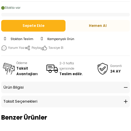
Stokta var
Sepete Ekle
Hemen Al
Stoktan Teslim
Kampanyalı Ürün
Yorum Yaz
Paylaş
Tavsiye Et
Ödeme
2-3 hafta
Garanti
Taksit
içerisinde
24 AY
Teslim edilir.
Avantajları
Ürün Bilgisi
Taksit Seçenekleri
Benzer Ürünler