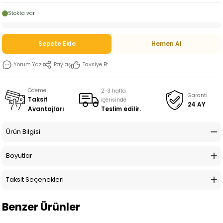
Stokta var
Sepete Ekle
Hemen Al
Yorum Yaz
Paylaş
Tavsiye Et
Ödeme
2-3 hafta
Garanti
Taksit
içerisinde
24 AY
Teslim edilir.
Avantajları
Ürün Bilgisi
Boyutlar
Taksit Seçenekleri
Benzer Ürünler