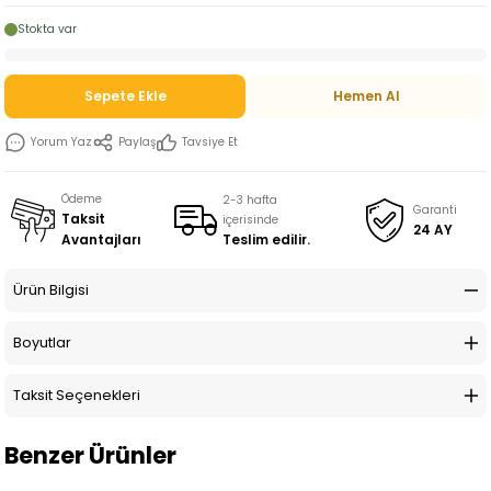
Stokta var
Sepete Ekle
Hemen Al
Yorum Yaz
Paylaş
Tavsiye Et
Ödeme
2-3 hafta
Garanti
Taksit
içerisinde
24 AY
Teslim edilir.
Avantajları
Ürün Bilgisi
Boyutlar
Taksit Seçenekleri
Benzer Ürünler