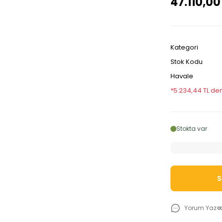
47.110,00
Kategori
Stok Kodu
Havale
*5.234,44 TL den
Stokta var
S
Yorum Yaz