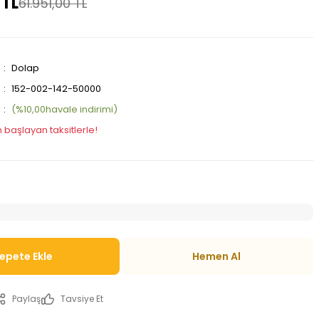
 TL
61.951,00 TL
Dolap
152-002-142-50000
(%10,00havale indirimi)
 başlayan taksitlerle!
epete Ekle
Hemen Al
Paylaş
Tavsiye Et