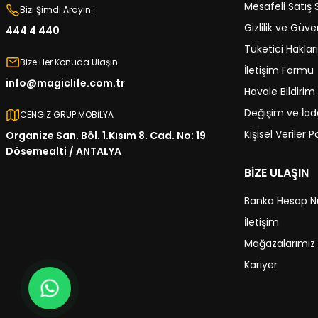
Mesafeli Satış
Bizi Şimdi Arayın:
Gizlilik ve Güve
444 4 440
Tüketici Hakları
Bize Her Konuda Ulaşın:
İletişim Formu
info@magiclife.com.tr
Havale Bildiri
Değişim ve İade
CENGİZ GRUP MOBİLYA
Kişisel Veriler Po
Organize San. Böl. 1.Kısım 8. Cad. No: 19
Dösemealti / ANTALYA
BİZE ULAŞIN
Banka Hesap N
İletişim
Mağazalarımız
Kariyer