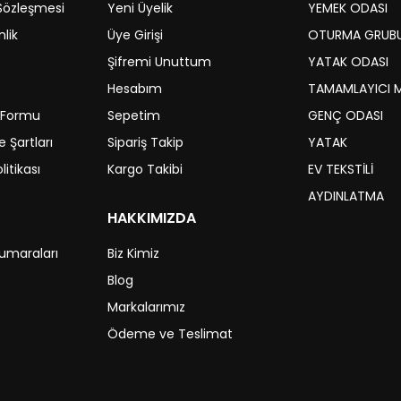
 Sözleşmesi
Yeni Üyelik
YEMEK ODASI
nlik
Üye Girişi
OTURMA GRUB
Şifremi Unuttum
YATAK ODASI
Hesabım
TAMAMLAYICI 
m Formu
Sepetim
GENÇ ODASI
 Şartları
Sipariş Takip
YATAK
litikası
Kargo Takibi
EV TEKSTİLİ
AYDINLATMA
HAKKIMIZDA
umaraları
Biz Kimiz
Blog
Markalarımız
Ödeme ve Teslimat