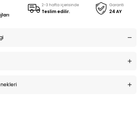
2-3 hafta içerisinde
Garanti
Teslim edilir.
24 AY
jları
gi
nekleri