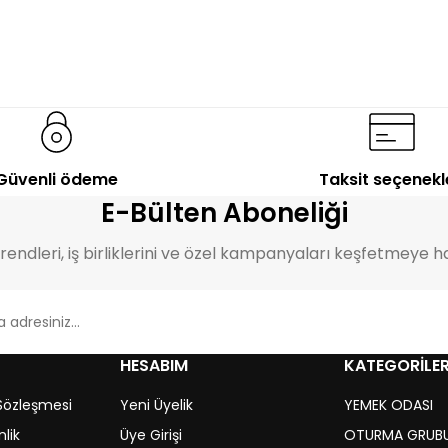
%18
İNDİRİM
%16
İNDİRİM
Elisa
Leon
Genç Odası Takımı
Genç Odası Takımı
40.041,00
TL
29.448,00
TL
48.610,00
TL
35.033,00
TL
Güvenli ödeme
Taksit seçenekl
E-Bülten Aboneliği
endleri, iş birliklerini ve özel kampanyaları keşfetmeye ha
HESABIM
KATEGORİLE
 Sözleşmesi
Yeni Üyelik
YEMEK ODASI
nlik
Üye Girişi
OTURMA GRUB