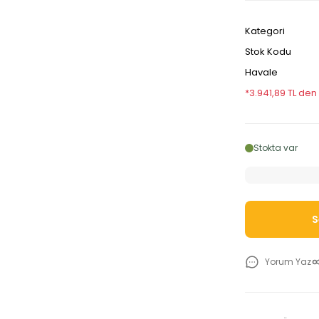
Kategori
Stok Kodu
Havale
*3.941,89 TL den
Stokta var
S
Yorum Yaz