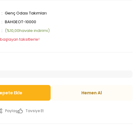
Genç Odası Takımları
BAHGEOT-10000
(%10,00havale indirimi)
 başlayan taksitlerle!
epete Ekle
Hemen Al
Paylaş
Tavsiye Et