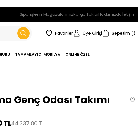
Siparişlerim
Mağazalarımız
Kargo Takibi
Hakkımızda
İletişim
Favoriler
Üye Girişi
Sepetim
RUBU
TAMAMLAYICI MOBİLYA
ONLINE ÖZEL
a Genç Odası Takımı
0 TL
44.337,00 TL