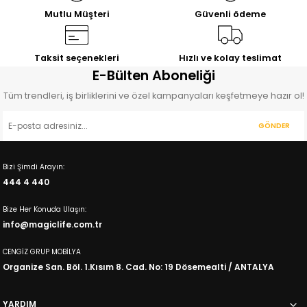
4.530,00
TL
4.670,00
TL
Mutlu Müşteri
Güvenli ödeme
%28
İNDİRİM
%11
İNDİRİM
%10
İNDİRİM
Elisa
Leon
Petra
Genç Odası Komodin
Komodin
Komodin
Taksit seçenekleri
Hızlı ve kolay teslimat
3.396,00
2.864,00
3.779,00
E-Bülten Aboneliği
TL
TL
TL
4.691,00
TL
3.227,00
TL
4.200,00
TL
Tüm trendleri, iş birliklerini ve özel kampanyaları keşfetmeye hazır ol!
%10
İNDİRİM
%10
İNDİRİM
Oscar
Fuga
GÖNDER
Komodin
Komodin
3.328,00
3.470,00
TL
TL
Bizi Şimdi Arayın:
3.700,00
TL
3.850,00
TL
444 4 440
Bize Her Konuda Ulaşın:
info@magiclife.com.tr
CENGİZ GRUP MOBİLYA
Organize San. Böl. 1.Kısım 8. Cad. No: 19 Dösemealti / ANTALYA
YARDIM