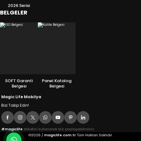
2026 Serisi
BELGELER
SOFT Garanti
Panel Katalog
Belgesi
Belgesi
Magic Life Mobilya
Bizi Takip Edin!
#magiclife
etiketini kullanarak bizi paylaşabilirsiniz.
©2026 /
magiclife.com.tr
Tüm Hakları Saklıdır.