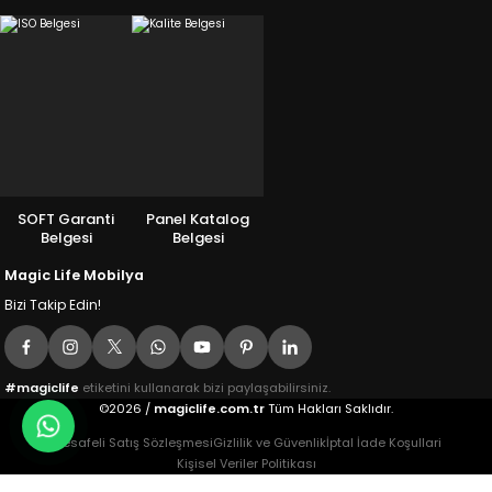
SOFT Garanti
Panel Katalog
Belgesi
Belgesi
Magic Life Mobilya
Bizi Takip Edin!
#magiclife
etiketini kullanarak bizi paylaşabilirsiniz.
©2026 /
magiclife.com.tr
Tüm Hakları Saklıdır.
Mesafeli Satış Sözleşmesi
Gizlilik ve Güvenlik
İptal İade Koşullari
Kişisel Veriler Politikası