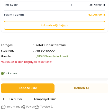
Aras Dolap
1
38.718,00 TL
Takım Toplamı:
62.066,00 TL
Takımı İçeriği Değiştir
Kategori
Yatak Odası takımları
Stok Kodu
ARSYO-10000
Havale
(%10,00havale indirimi)
*6.896,22 TL den başlayan taksitlerle!
Stokta var
Sepete Ekle
Hemen Al
Sınırlı Stok
Kampanyalı Ürün
Yorum Yaz
Paylaş
Tavsiye Et