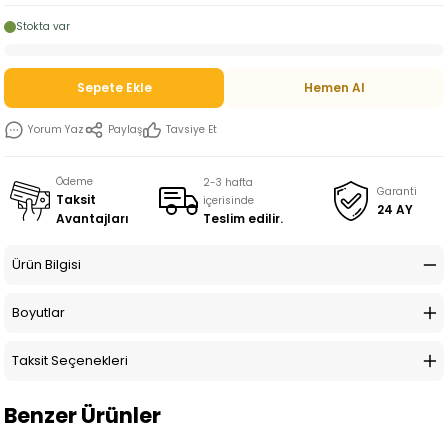
Stokta var
Sepete Ekle
Hemen Al
Yorum Yaz
Paylaş
Tavsiye Et
Ödeme
2-3 hafta
Garanti
Taksit
içerisinde
24 AY
Teslim edilir.
Avantajları
Ürün Bilgisi
Boyutlar
Taksit Seçenekleri
Benzer Ürünler