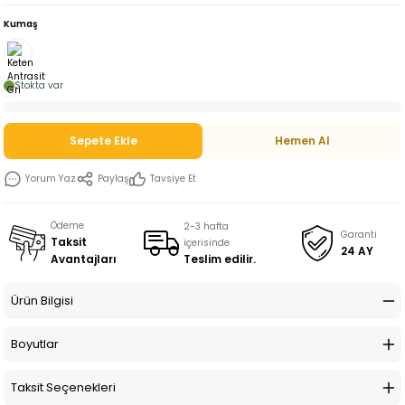
Kumaş
Stokta var
Sepete Ekle
Hemen Al
Yorum Yaz
Paylaş
Tavsiye Et
Ödeme
2-3 hafta
Garanti
Taksit
içerisinde
24 AY
Teslim edilir.
Avantajları
Ürün Bilgisi
Boyutlar
Taksit Seçenekleri