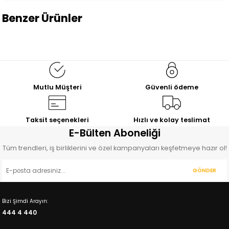
Benzer Ürünler
%19
İNDİRİM
Meri
İkili Koltuk
Pati Dostu, Modern Tasarım
17.820,00
TL
Mutlu Müşteri
Güvenli ödeme
21.954,00
TL
Taksit seçenekleri
Hızlı ve kolay teslimat
E-Bülten Aboneliği
Tüm trendleri, iş birliklerini ve özel kampanyaları keşfetmeye hazır ol!
GÖNDER
Bizi Şimdi Arayın:
444 4 440