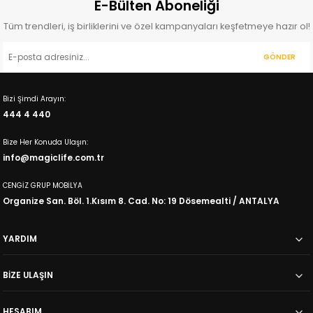
E-Bülten Aboneliği
Tüm trendleri, iş birliklerini ve özel kampanyaları keşfetmeye hazır ol!
GÖNDER
Bizi Şimdi Arayın:
444 4 440
Bize Her Konuda Ulaşın:
info@magiclife.com.tr
CENGİZ GRUP MOBİLYA
Organize San. Böl. 1.Kısım 8. Cad. No: 19 Dösemealti / ANTALYA
YARDIM
BİZE ULAŞIN
HESABIM