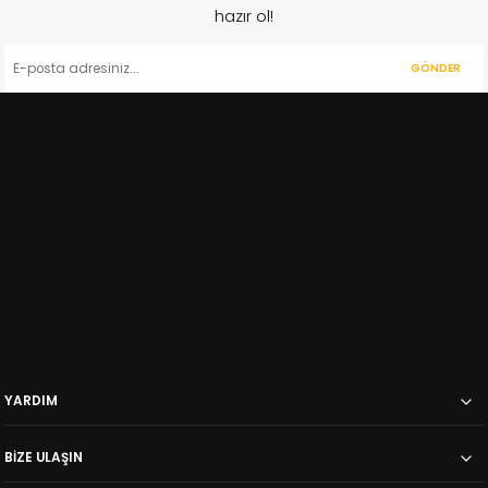
hazır ol!
GÖNDER
Bizi Şimdi Arayın:
444 4 440
Bize Her Konuda Ulaşın:
info@magiclife.com.tr
CENGİZ GRUP MOBİLYA
Organize San. Böl. 1.Kısım 8. Cad. No: 19 Dösemealti /
ANTALYA
YARDIM
BİZE ULAŞIN