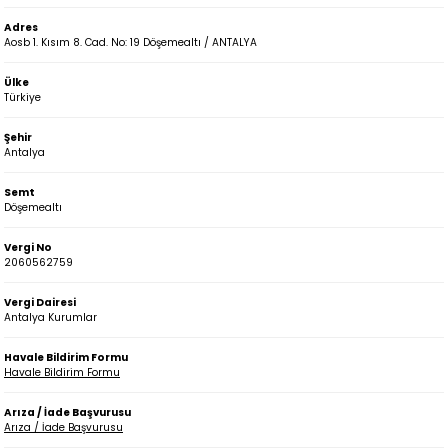
Adres
Aosb 1. Kısım 8. Cad. No: 19 Döşemealtı / ANTALYA
Ülke
Türkiye
Şehir
Antalya
Semt
Döşemealtı
Vergi No
2060562759
Vergi Dairesi
Antalya Kurumlar
Havale Bildirim Formu
Havale Bildirim Formu
Arıza / İade Başvurusu
Arıza / İade Başvurusu